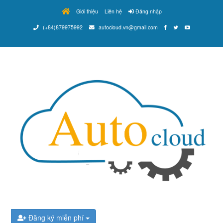
Giới thiệu
Liên hệ
Đăng nhập
(+84)879975992
autocloud.vn@gmail.com
Đăng ký miễn phí