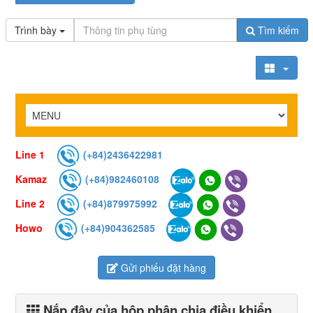
Trình bày
Tìm kiếm
Line 1
(+84)2436422981
Kamaz
(+84)982460108
Line 2
(+84)879975992
Howo
(+84)904362585
Gửi phiếu đặt hàng
Nắp đậy của hộp phân chia điều khiển