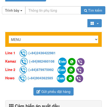
Trình bày
Tìm kiếm
Line 1
(+84)2436422981
Kamaz
(+84)982460108
Line 2
(+84)879975992
Howo
(+84)904362585
Gửi phiếu đặt hàng
Cảm biến áp suất dầu