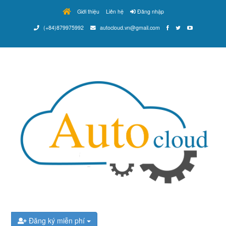
Giới thiệu
Liên hệ
Đăng nhập
(+84)879975992
autocloud.vn@gmail.com
Đăng ký miễn phí