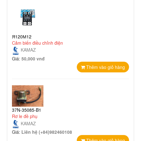
Я120М12
Cảm biến điều chỉnh điện
KAMAZ
Giá:
50,000 vnđ
Thêm vào giỏ hàng
37N-35085-B1
Rơ le đề phụ
KAMAZ
Giá:
Liên hệ (+84)982460108
Thêm vào giỏ hàng