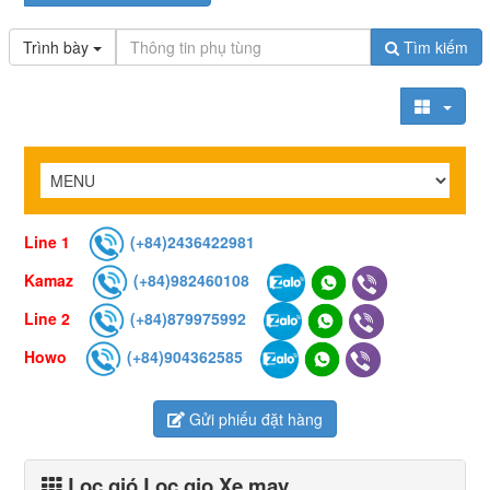
Trình bày
Tìm kiếm
Line 1
(+84)2436422981
Kamaz
(+84)982460108
Line 2
(+84)879975992
Howo
(+84)904362585
Gửi phiếu đặt hàng
Lọc gió Loc gio Xe may