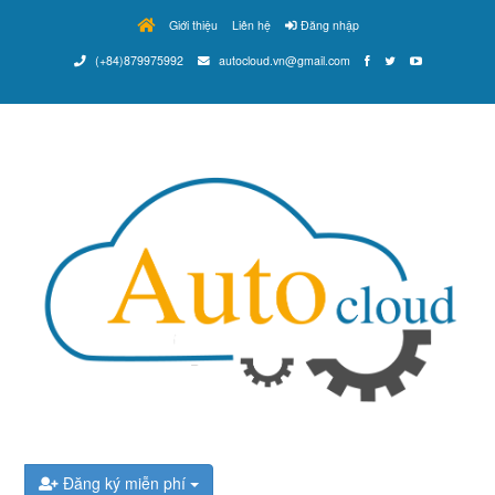
Giới thiệu
Liên hệ
Đăng nhập
(+84)879975992
autocloud.vn@gmail.com
Đăng ký miễn phí