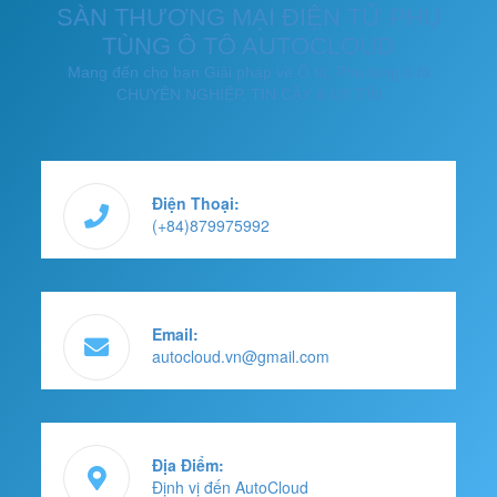
SÀN THƯƠNG MẠI ĐIỆN TỬ PHỤ
TÙNG Ô TÔ AUTOCLOUD
Mang đến cho bạn Giải pháp về Ô tô, Phụ tùng ô tô
CHUYÊN NGHIỆP, TIN CẬY & UY TÍN
Điện Thoại:
(+84)879975992
Email:
autocloud.vn@gmail.com
Địa Điểm:
Định vị đến AutoCloud