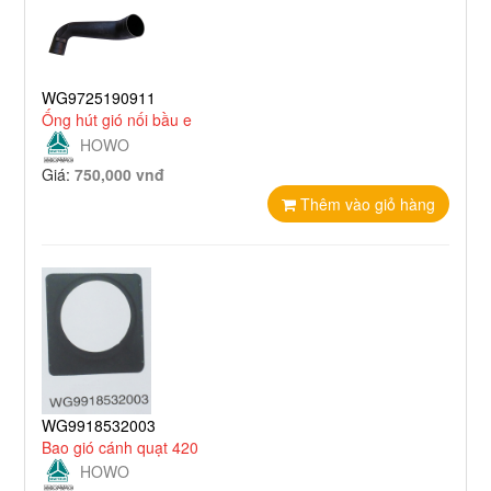
WG9725190911
Ống hút gió nối bầu e
HOWO
Giá:
750,000 vnđ
Thêm vào giỏ hàng
WG9918532003
Bao gió cánh quạt 420
HOWO