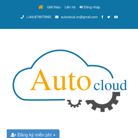
Giới thiệu
Liên hệ
Đăng nhập
(+84)879975992
autocloud.vn@gmail.com
Đăng ký miễn phí