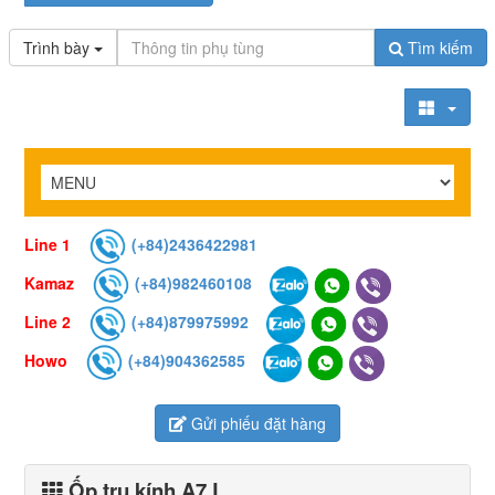
Trình bày
Tìm kiếm
Line 1
(+84)2436422981
Kamaz
(+84)982460108
Line 2
(+84)879975992
Howo
(+84)904362585
Gửi phiếu đặt hàng
Ốp trụ kính A7 L